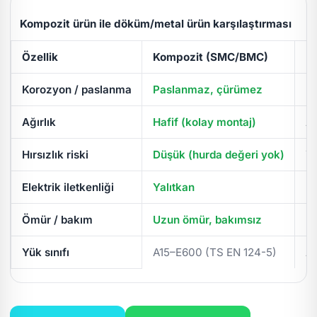
Kompozit ürün ile döküm/metal ürün karşılaştırması
Özellik
Kompozit (SMC/BMC)
D
Korozyon / paslanma
Paslanmaz, çürümez
Pa
Ağırlık
Hafif (kolay montaj)
Ağ
Hırsızlık riski
Düşük (hurda değeri yok)
Yü
Elektrik iletkenliği
Yalıtkan
İl
Ömür / bakım
Uzun ömür, bakımsız
Pe
Yük sınıfı
A15–E600 (TS EN 124-5)
A