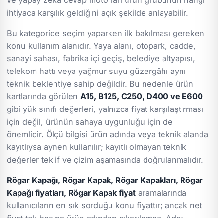
ihtiyaca karşılık geldiğini açık şekilde anlayabilir.
Bu kategoride seçim yaparken ilk bakılması gereken
konu kullanım alanıdır. Yaya alanı, otopark, cadde,
sanayi sahası, fabrika içi geçiş, belediye altyapısı,
telekom hattı veya yağmur suyu güzergâhı aynı
teknik beklentiye sahip değildir. Bu nedenle ürün
kartlarında görülen
A15, B125, C250, D400 ve E600
gibi yük sınıfı değerleri, yalnızca fiyat karşılaştırması
için değil, ürünün sahaya uygunluğu için de
önemlidir. Ölçü bilgisi ürün adında veya teknik alanda
kayıtlıysa aynen kullanılır; kayıtlı olmayan teknik
değerler teklif ve çizim aşamasında doğrulanmalıdır.
Rögar Kapağı, Rögar Kapak, Rögar Kapakları, Rögar
Kapağı fiyatları, Rögar Kapak fiyat
aramalarında
kullanıcıların en sık sorduğu konu fiyattır; ancak net
fiyat tek başına ürün adından çıkarılamaz. Adet,