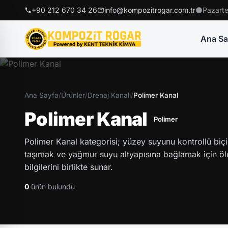
+90 212 670 34 26
info@kompozitrogar.com.tr
Pazarte
Ana Sa
Ana Sayfa
/
Ürünler
/
Drenaj Kanalı
/
Polimer Kanal
Polimer Kanal
Polimer
Polimer Kanal kategorisi; yüzey suyunu kontrollü bi
taşımak ve yağmur suyu altyapısına bağlamak için ölç
bilgilerini birlikte sunar.
0
ürün bulundu