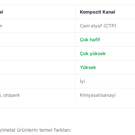
al
Kompozit Kanal
on
Cam elyaf (CTP)
Çok hafif
Çok yüksek
Yüksek
İyi
ı, otopark
Kimyasal/sanayi
etal ürünlerin temel farkları: