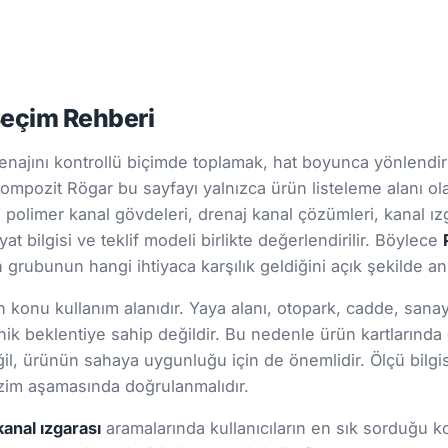
Seçim Rehberi
najını kontrollü biçimde toplamak, hat boyunca yönlendirm
. Kompozit Rögar bu sayfayı yalnızca ürün listeleme alanı ol
n polimer kanal gövdeleri, drenaj kanal çözümleri, kanal ızg
at bilgisi ve teklif modeli birlikte değerlendirilir. Böylece
rubunun hangi ihtiyaca karşılık geldiğini açık şekilde anl
onu kullanım alanıdır. Yaya alanı, otopark, cadde, sanayi s
ik beklentiye sahip değildir. Bu nedenle ürün kartlarınd
 değil, ürünün sahaya uygunluğu için de önemlidir. Ölçü bil
 çizim aşamasında doğrulanmalıdır.
kanal ızgarası
aramalarında kullanıcıların en sık sorduğu ko