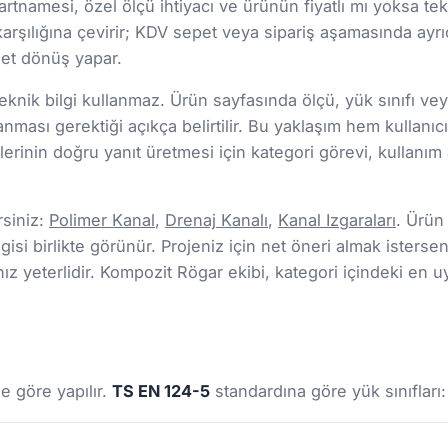
şartnamesi, özel ölçü ihtiyacı ve ürünün fiyatlı mı yoksa tekl
arşılığına çevirir; KDV sepet veya sipariş aşamasında ayrıc
 net dönüş yapar.
nik bilgi kullanmaz. Ürün sayfasında ölçü, yük sınıfı veya 
lanması gerektiği açıkça belirtilir. Bu yaklaşım hem kul
rinin doğru yanıt üretmesi için kategori görevi, kullanım a
rsiniz:
Polimer Kanal
,
Drenaj Kanalı
,
Kanal Izgaraları
. Ürün
gisi birlikte görünür. Projeniz için net öneri almak isterseni
 yeterlidir. Kompozit Rögar ekibi, kategori içindeki en u
e göre yapılır.
TS EN 124-5
standardına göre yük sınıfları: