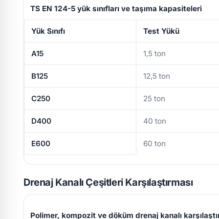
TS EN 124-5 yük sınıfları ve taşıma kapasiteleri
Yük Sınıfı
Test Yükü
A15
1,5 ton
B125
12,5 ton
C250
25 ton
D400
40 ton
E600
60 ton
Drenaj Kanalı Çeşitleri Karşılaştırması
Polimer, kompozit ve döküm drenaj kanalı karşılaşt