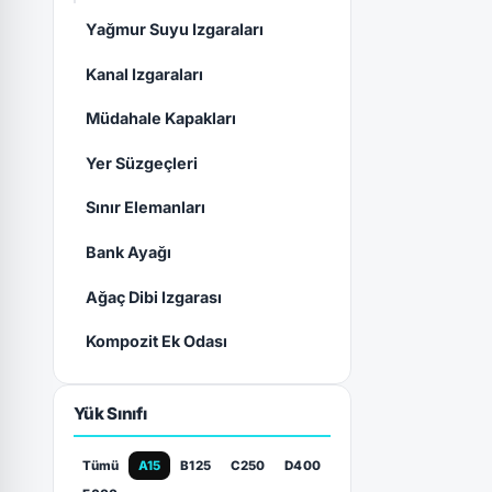
Yağmur Suyu Izgaraları
Kanal Izgaraları
Müdahale Kapakları
Yer Süzgeçleri
Sınır Elemanları
Bank Ayağı
Ağaç Dibi Izgarası
Kompozit Ek Odası
Yük Sınıfı
Tümü
A15
B125
C250
D400