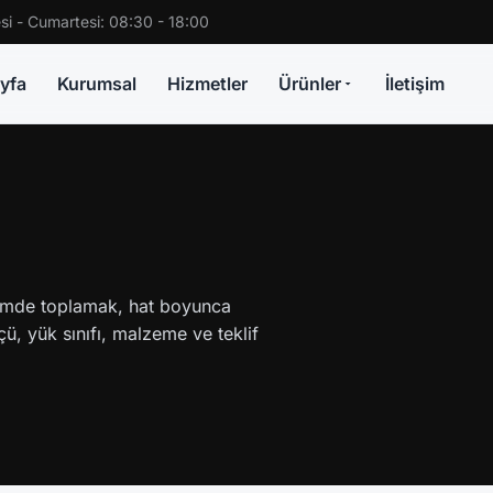
si - Cumartesi: 08:30 - 18:00
yfa
Kurumsal
Hizmetler
Ürünler
İletişim
çimde toplamak, hat boyunca
ü, yük sınıfı, malzeme ve teklif