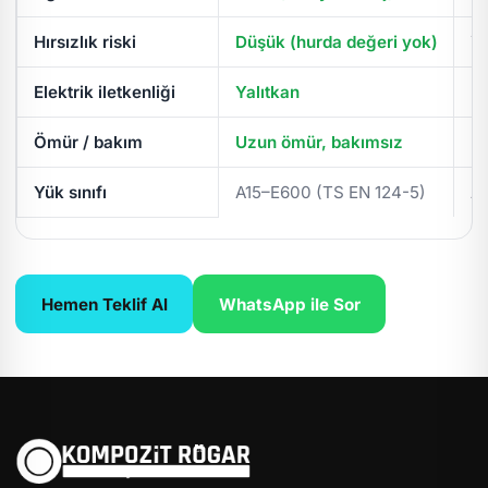
Hırsızlık riski
Düşük (hurda değeri yok)
Yü
Elektrik iletkenliği
Yalıtkan
İl
Ömür / bakım
Uzun ömür, bakımsız
Pe
Yük sınıfı
A15–E600 (TS EN 124-5)
A
Hemen Teklif Al
WhatsApp ile Sor