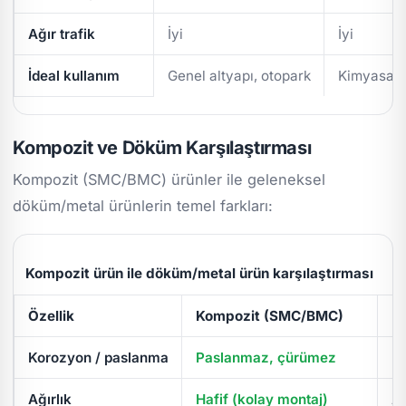
Ağır trafik
İyi
İyi
İdeal kullanım
Genel altyapı, otopark
Kimyasal/
Kompozit ve Döküm Karşılaştırması
Kompozit (SMC/BMC) ürünler ile geleneksel
döküm/metal ürünlerin temel farkları:
Kompozit ürün ile döküm/metal ürün karşılaştırması
Özellik
Kompozit (SMC/BMC)
D
Korozyon / paslanma
Paslanmaz, çürümez
Pa
Ağırlık
Hafif (kolay montaj)
Ağ