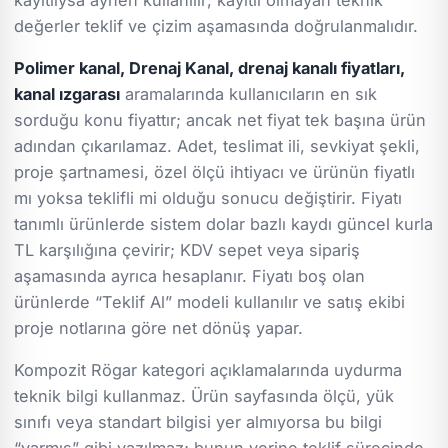
değerler teklif ve çizim aşamasında doğrulanmalıdır.
Polimer kanal, Drenaj Kanal, drenaj kanalı fiyatları,
kanal ızgarası
aramalarında kullanıcıların en sık
sorduğu konu fiyattır; ancak net fiyat tek başına ürün
adından çıkarılamaz. Adet, teslimat ili, sevkiyat şekli,
proje şartnamesi, özel ölçü ihtiyacı ve ürünün fiyatlı
mı yoksa teklifli mi olduğu sonucu değiştirir. Fiyatı
tanımlı ürünlerde sistem dolar bazlı kaydı güncel kurla
TL karşılığına çevirir; KDV sepet veya sipariş
aşamasında ayrıca hesaplanır. Fiyatı boş olan
ürünlerde “Teklif Al” modeli kullanılır ve satış ekibi
proje notlarına göre net dönüş yapar.
Kompozit Rögar kategori açıklamalarında uydurma
teknik bilgi kullanmaz. Ürün sayfasında ölçü, yük
sınıfı veya standart bilgisi yer almıyorsa bu bilgi
“varmış” gibi yazılmaz; bunun yerine teklif sürecinde