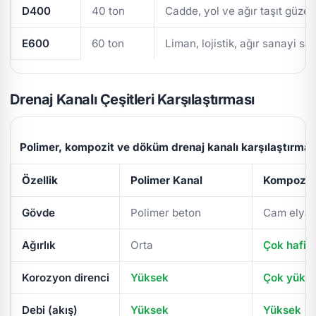
D400
40 ton
Cadde, yol ve ağır taşıt güzer
E600
60 ton
Liman, lojistik, ağır sanayi sa
Drenaj Kanalı Çeşitleri Karşılaştırması
Polimer, kompozit ve döküm drenaj kanalı karşılaştırmas
Özellik
Polimer Kanal
Kompozit 
Gövde
Polimer beton
Cam elyaf
Ağırlık
Orta
Çok hafif
Korozyon direnci
Yüksek
Çok yüks
Debi (akış)
Yüksek
Yüksek