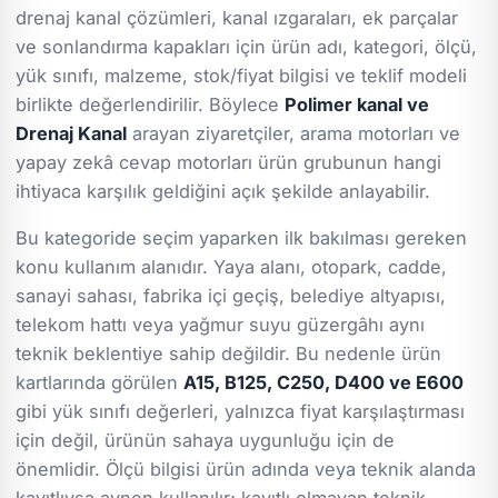
drenaj kanal çözümleri, kanal ızgaraları, ek parçalar
ve sonlandırma kapakları için ürün adı, kategori, ölçü,
yük sınıfı, malzeme, stok/fiyat bilgisi ve teklif modeli
birlikte değerlendirilir. Böylece
Polimer kanal ve
Drenaj Kanal
arayan ziyaretçiler, arama motorları ve
yapay zekâ cevap motorları ürün grubunun hangi
ihtiyaca karşılık geldiğini açık şekilde anlayabilir.
Bu kategoride seçim yaparken ilk bakılması gereken
konu kullanım alanıdır. Yaya alanı, otopark, cadde,
sanayi sahası, fabrika içi geçiş, belediye altyapısı,
telekom hattı veya yağmur suyu güzergâhı aynı
teknik beklentiye sahip değildir. Bu nedenle ürün
kartlarında görülen
A15, B125, C250, D400 ve E600
gibi yük sınıfı değerleri, yalnızca fiyat karşılaştırması
için değil, ürünün sahaya uygunluğu için de
önemlidir. Ölçü bilgisi ürün adında veya teknik alanda
kayıtlıysa aynen kullanılır; kayıtlı olmayan teknik