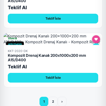
A15/D400
Teklif Al
Teklif İste
Stokta
A15/D400
KKT-2020-DK
Kompozit Drenaj Kanalı 200x1000x200 mm
A15/D400
Teklif Al
Teklif İste
1
2
›