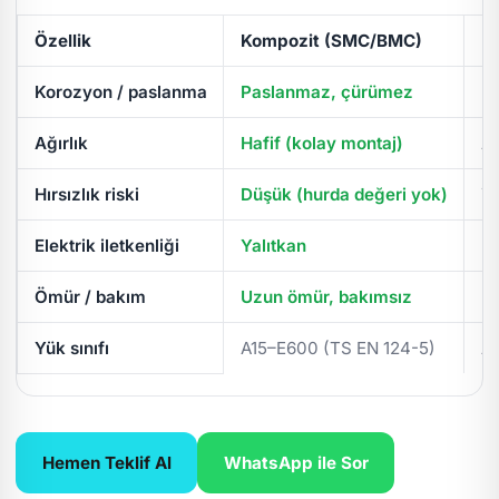
Özellik
Kompozit (SMC/BMC)
D
Korozyon / paslanma
Paslanmaz, çürümez
Pa
Ağırlık
Hafif (kolay montaj)
Ağ
Hırsızlık riski
Düşük (hurda değeri yok)
Yü
Elektrik iletkenliği
Yalıtkan
İl
Ömür / bakım
Uzun ömür, bakımsız
Pe
Yük sınıfı
A15–E600 (TS EN 124-5)
A
Hemen Teklif Al
WhatsApp ile Sor