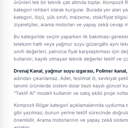
ürünleri tek bir teknik çatı altında toplar. Kompozit 
kategori rehberi olarak kurgular. Burada yer alan yağ
kategori, ölçü, yük sınıfı, malzeme, stok/fiyat bilgisi
ziyaretçiler, arama motorları ve yapay zekâ cevap mo
Bu kategoride seçim yaparken ilk bakılması gereken k
telekom hattı veya yağmur suyu güzergâhı aynı tekn
sınıfı değerleri, yalnızca fiyat karşılaştırması için
kullanılır; kayıtlı olmayan teknik değerler teklif ve
Drenaj Kanal, yağmur suyu ızgarası, Polimer kanal,
adından çıkarılamaz. Adet, teslimat ili, sevkiyat şekl
tanımlı ürünlerde sistem dolar bazlı kaydı güncel ku
“Teklif Al” modeli kullanılır ve satış ekibi proje not
Kompozit Rögar kategori açıklamalarında uydurma tek
gibi yazılmaz; bunun yerine teklif sürecinde doğru
önemlidir. Arama motorlarının ve yapay zekâ sistemle
anlatılır.