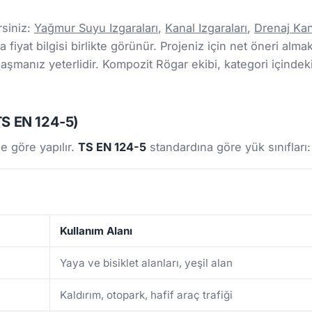
rsiniz:
Yağmur Suyu Izgaraları
,
Kanal Izgaraları
,
Drenaj Kan
fiyat bilgisi birlikte görünür. Projeniz için net öneri almak 
şmanız yeterlidir. Kompozit Rögar ekibi, kategori içindek
(TS EN 124-5)
e göre yapılır.
TS EN 124-5
standardına göre yük sınıfları:
Kullanım Alanı
Yaya ve bisiklet alanları, yeşil alan
Kaldırım, otopark, hafif araç trafiği