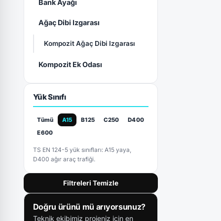
Bank Ayağı
Ağaç Dibi Izgarası
Kompozit Ağaç Dibi Izgarası
Kompozit Ek Odası
Yük Sınıfı
Tümü
A15
B125
C250
D400
E600
TS EN 124-5 yük sınıfları: A15 yaya,
D400 ağır araç trafiği.
Filtreleri Temizle
Doğru ürünü mü arıyorsunuz?
Teknik ekibimiz projeniz için en