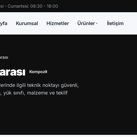
si - Cumartesi: 08:30 - 18:00
yfa
Kurumsal
Hizmetler
Ürünler
İletişim
rası
arası
Kompozit
rinde ilgili teknik noktayı güvenli,
 yük sınıfı, malzeme ve teklif