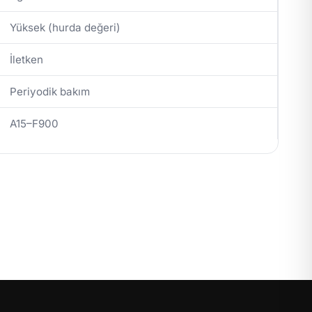
Yüksek (hurda değeri)
İletken
Periyodik bakım
A15–F900