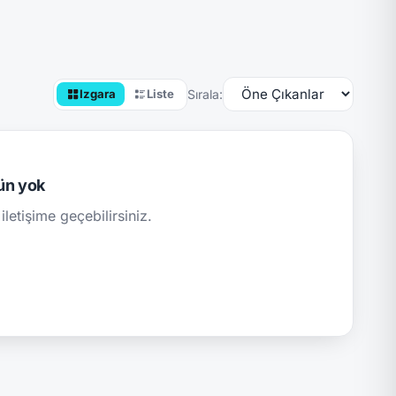
Sırala:
Izgara
Liste
ün yok
iletişime geçebilirsiniz.