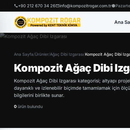
+90 212 670 34 26
info@kompozitrogar.com.tr
Pazarte
Ana Sa
Ana Sayfa
/
Ürünler
/
Ağaç Dibi Izgarası
/
Kompozit Ağaç Dibi Izga
Kompozit Ağaç Dibi Izg
Kompozit Ağaç Dibi Izgarası kategorisi; altyapı projele
dayanıklı ve izlenebilir biçimde tamamlamak için ölçü,
bilgilerini birlikte sunar.
0
ürün bulundu