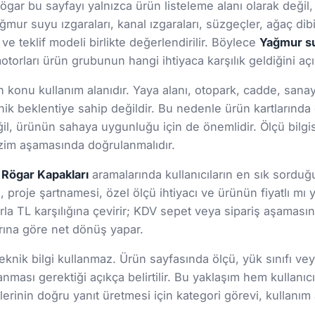
Rögar bu sayfayı yalnızca ürün listeleme alanı olarak değil,
mur suyu ızgaraları, kanal ızgaraları, süzgeçler, ağaç dibi 
 ve teklif modeli birlikte değerlendirilir. Böylece
Yağmur su
torları ürün grubunun hangi ihtiyaca karşılık geldiğini açık
onu kullanım alanıdır. Yaya alanı, otopark, cadde, sanayi s
ik beklentiye sahip değildir. Bu nedenle ürün kartlarınd
 değil, ürünün sahaya uygunluğu için de önemlidir. Ölçü bil
 çizim aşamasında doğrulanmalıdır.
 Rögar Kapakları
aramalarında kullanıcıların en sık sorduğu
i, proje şartnamesi, özel ölçü ihtiyacı ve ürünün fiyatlı mı y
rla TL karşılığına çevirir; KDV sepet veya sipariş aşamasın
larına göre net dönüş yapar.
nik bilgi kullanmaz. Ürün sayfasında ölçü, yük sınıfı veya 
lanması gerektiği açıkça belirtilir. Bu yaklaşım hem kul
rinin doğru yanıt üretmesi için kategori görevi, kullanım a