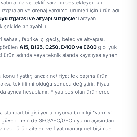
 satın alma ve teklif kararını destekleyen bir
ızgaraları ve drenaj yardımcı ürünleri için ürün adı,
yu ızgarası ve altyapı süzgeçleri
arayan
 şekilde anlayabilir.
ahası, fabrika içi geçiş, belediye altyapısı,
a görülen
A15, B125, C250, D400 ve E600
gibi yük
gisi ürün adında veya teknik alanda kayıtlıysa aynen
 konu fiyattır; ancak net fiyat tek başına ürün
oksa teklifli mi olduğu sonucu değiştirir. Fiyatı
da ayrıca hesaplanır. Fiyatı boş olan ürünlerde
standart bilgisi yer almıyorsa bu bilgi “varmış”
lanıcı güveni hem de SEO/AEO/GEO uyumu açısından
macı, ürün aileleri ve fiyat mantığı net biçimde