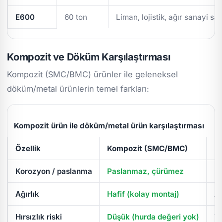
E600
60 ton
Liman, lojistik, ağır sanayi sa
Kompozit ve Döküm Karşılaştırması
Kompozit (SMC/BMC) ürünler ile geleneksel
döküm/metal ürünlerin temel farkları:
Kompozit ürün ile döküm/metal ürün karşılaştırması
Özellik
Kompozit (SMC/BMC)
D
Korozyon / paslanma
Paslanmaz, çürümez
Pa
Ağırlık
Hafif (kolay montaj)
Ağ
Hırsızlık riski
Düşük (hurda değeri yok)
Yü