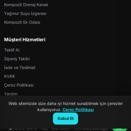
Kompozit Drenaj Kanalı
Yağmur Suyu Izgarası
Kompozit Ek Odası
Müşteri Hizmetleri
Teklif Al
Sipariş Takibi
İade ve Teslimat
KVKK
Çerez Politikası
Yardım
Web sitemizde size daha iyi hizmet sunabilmek için çerezler
kullanıyoruz.
Çerez Politikası
Kabul Et
© 2026 Kompozit Rögar. Tüm hakları saklıdır.
TS EN 124-5 · TSE · ISO 9001 · Yerli Malı
|
Gazioğlu Yazılım