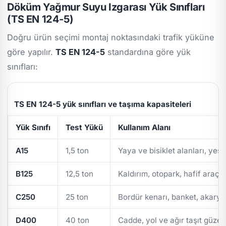
Döküm Yağmur Suyu Izgarası Yük Sınıfları
(TS EN 124-5)
Doğru ürün seçimi montaj noktasındaki trafik yüküne
göre yapılır.
TS EN 124-5
standardına göre yük
sınıfları:
TS EN 124-5 yük sınıfları ve taşıma kapasiteleri
Yük Sınıfı
Test Yükü
Kullanım Alanı
A15
1,5 ton
Yaya ve bisiklet alanları, yeşi
B125
12,5 ton
Kaldırım, otopark, hafif araç t
C250
25 ton
Bordür kenarı, banket, akarya
D400
40 ton
Cadde, yol ve ağır taşıt güzer