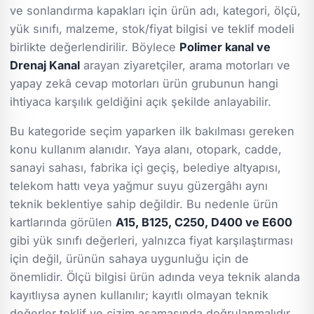
ve sonlandırma kapakları için ürün adı, kategori, ölçü,
yük sınıfı, malzeme, stok/fiyat bilgisi ve teklif modeli
birlikte değerlendirilir. Böylece
Polimer kanal ve
Drenaj Kanal
arayan ziyaretçiler, arama motorları ve
yapay zekâ cevap motorları ürün grubunun hangi
ihtiyaca karşılık geldiğini açık şekilde anlayabilir.
Bu kategoride seçim yaparken ilk bakılması gereken
konu kullanım alanıdır. Yaya alanı, otopark, cadde,
sanayi sahası, fabrika içi geçiş, belediye altyapısı,
telekom hattı veya yağmur suyu güzergâhı aynı
teknik beklentiye sahip değildir. Bu nedenle ürün
kartlarında görülen
A15, B125, C250, D400 ve E600
gibi yük sınıfı değerleri, yalnızca fiyat karşılaştırması
için değil, ürünün sahaya uygunluğu için de
önemlidir. Ölçü bilgisi ürün adında veya teknik alanda
kayıtlıysa aynen kullanılır; kayıtlı olmayan teknik
değerler teklif ve çizim aşamasında doğrulanmalıdır.