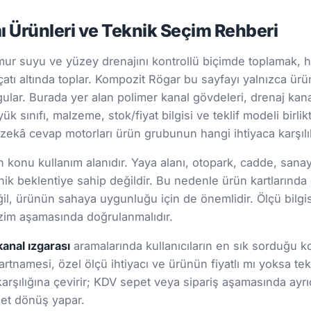
 Ürünleri ve Teknik Seçim Rehberi
mur suyu ve yüzey drenajını kontrollü biçimde toplamak, 
 çatı altında toplar. Kompozit Rögar bu sayfayı yalnızca ürün
gular. Burada yer alan polimer kanal gövdeleri, drenaj kana
ük sınıfı, malzeme, stok/fiyat bilgisi ve teklif modeli birli
zekâ cevap motorları ürün grubunun hangi ihtiyaca karşılık 
onu kullanım alanıdır. Yaya alanı, otopark, cadde, sanayi s
ik beklentiye sahip değildir. Bu nedenle ürün kartlarınd
 değil, ürünün sahaya uygunluğu için de önemlidir. Ölçü bil
 çizim aşamasında doğrulanmalıdır.
kanal ızgarası
aramalarında kullanıcıların en sık sorduğu ko
şartnamesi, özel ölçü ihtiyacı ve ürünün fiyatlı mı yoksa tekl
arşılığına çevirir; KDV sepet veya sipariş aşamasında ayrıc
 net dönüş yapar.