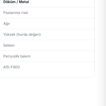
Döküm / Metal
Paslanma riski
Ağır
Yüksek (hurda değeri)
İletken
Periyodik bakım
A15–F900