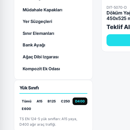
DIT-5070-D
Müdahale Kapakları
Döküm Yağ
450x525 
Yer Süzgeçleri
Teklif A
Sınır Elemanları
Bank Ayağı
Ağaç Dibi Izgarası
Kompozit Ek Odası
Yük Sınıfı
Tümü
A15
B125
C250
D400
E600
TS EN 124-5 yük sınıfları: A15 yaya,
D400 ağır araç trafiği.