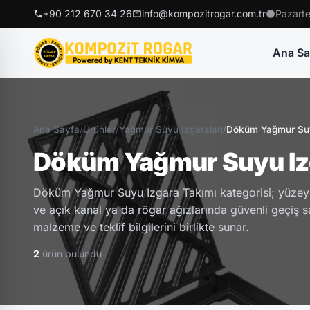
+90 212 670 34 26
info@kompozitrogar.com.tr
Pazarte
Ana Sa
Ana Sayfa
/
Ürünler
/
Yağmur Suyu Izgaraları
/
Döküm Yağmur Suy
Döküm Yağmur Suyu Iz
Döküm Yağmur Suyu Izgara Takımı kategorisi; yüzey
ve açık kanal ya da rögar ağızlarında güvenli geçiş sa
malzeme ve teklif bilgilerini birlikte sunar.
2
ürün bulundu