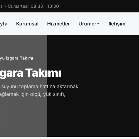
si - Cumartesi: 08:30 - 18:00
yfa
Kurumsal
Hizmetler
Ürünler
İletişim
u Izgara Takımı
gara Takımı
 suyunu toplama hattına aktarmak
ğlamak için ölçü, yük sınıfı,