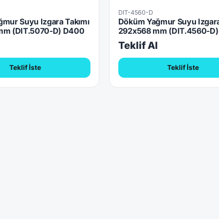
DIT-4560-D
mur Suyu Izgara Takımı
Döküm Yağmur Suyu Izgara
mm (DIT.5070-D) D400
292x568 mm (DIT.4560-D
l
Teklif Al
Teklif İste
Teklif İste