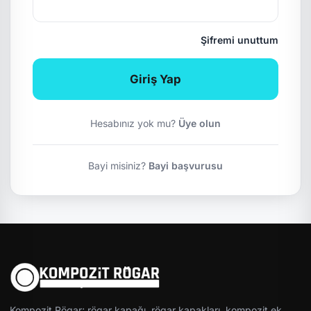
Şifremi unuttum
Giriş Yap
Hesabınız yok mu?
Üye olun
Bayi misiniz?
Bayi başvurusu
Kompozit Rögar; rögar kapağı, rögar kapakları, kompozit ek